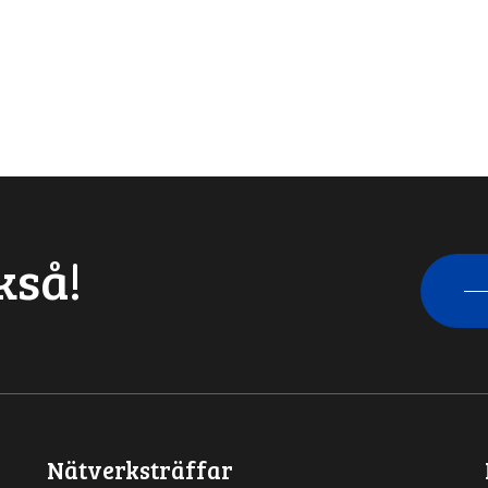
kså!
Nätverksträffar