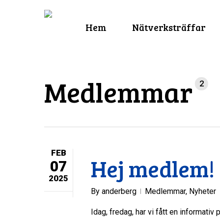
Skip
to
Hem
Nätverksträffar
main
content
Medlemmar
2
FEB
Hej medlem!
07
2025
By
anderberg
Medlemmar
,
Nyheter
Idag, fredag, har vi fått en informati