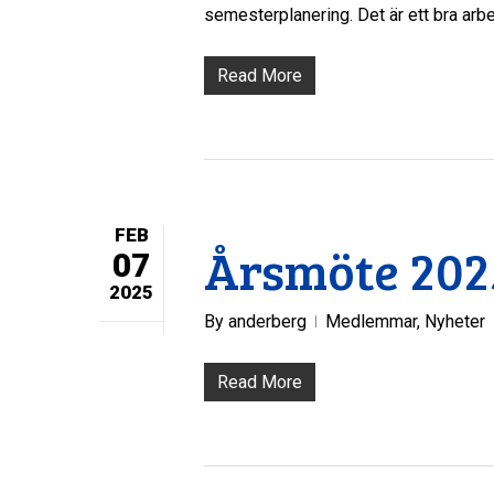
semesterplanering. Det är ett bra ar
Read More
FEB
Årsmöte 202
07
2025
By
anderberg
Medlemmar
,
Nyheter
Read More